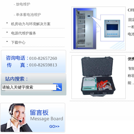
- 放电维护
CF
- 单体蓄电池维护
固
机房动力与环境解决方案
一
电源代维护服务
电池
下载中心
010-82657260
便
010-82659813
智
称
能